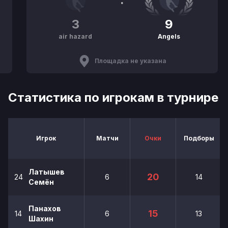
3
9
air hazard
Angels
Площадка не указана
Статистика по игрокам в турнире
Игрок
Матчи
Очки
Подборы
Латышев
20
24
6
14
Семён
Панахов
15
14
6
13
Шахин