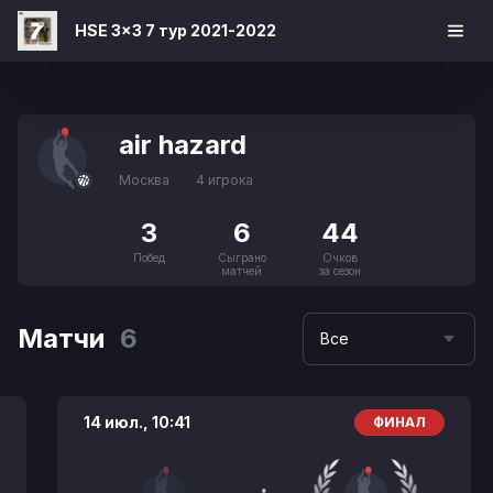
HSE 3x3 7 тур 2021-2022
air hazard
Москва
4 игрока
3
6
44
Побед
Сыграно
Очков
матчей
за сезон
Матчи
6
Все
14 июл.,
10:41
ФИНАЛ
: