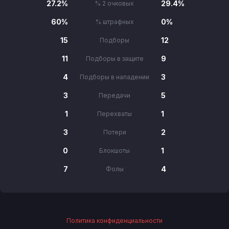
27.2%
29.4%
% 2 очковых
60%
0%
% штрафных
15
12
Подборы
11
9
Подборы в защите
4
3
Подборы в нападении
3
5
Передачи
1
1
Перехваты
3
2
Потери
0
1
Блокшоты
7
4
Фолы
Политика конфиденциальности