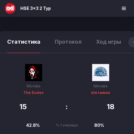
HSE 3x3 2 Тур
Статистика
Протокол
Ход игры
Москва
Москва
The Dudes
Ынтымак
15
:
18
42.8%
80%
% 1 очковых