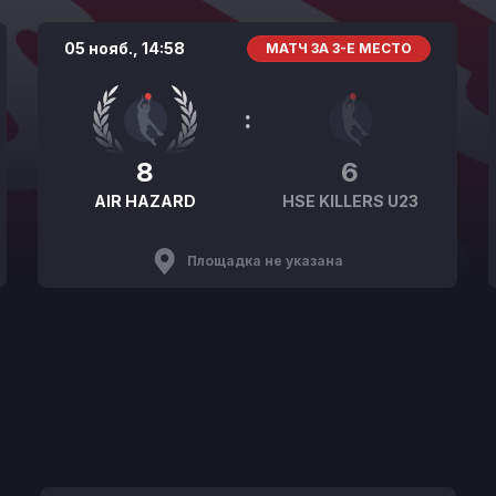
05 нояб.,
14:58
МАТЧ ЗА 3-Е МЕСТО
:
8
6
AIR HAZARD
HSE KILLERS U23
Площадка не указана