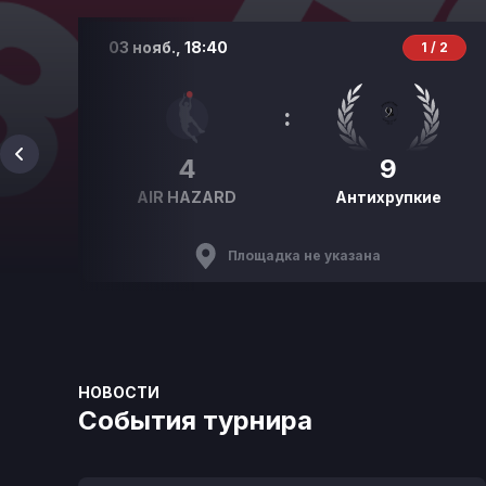
03 нояб.,
18:40
 2
1 / 2
:
4
9
23
AIR HAZARD
Антихрупкие
Площадка не указана
НОВОСТИ
События турнира