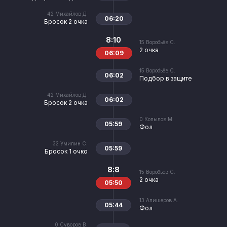
42
Михайлов Д.
06:20
Бросок 2 очка
8:10
15
Воробьёв С.
2 очка
06:09
15
Воробьёв С.
06:02
Подбор в защите
42
Михайлов Д.
06:02
Бросок 2 очка
0
Копылов М.
05:59
Фол
32
Умилин С.
05:59
Бросок 1 очко
8:8
15
Воробьёв С.
2 очка
05:50
13
Алишеров А.
05:44
Фол
0
Суворов В.