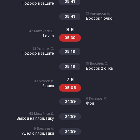
05:41
Подбор в защите
13
Алишеров А.
05:41
Бросок 1 очко
8:6
42
Михайлов Д.
1 очко
05:30
32
Умилин С.
05:18
Подбор в защите
15
Воробьёв С.
05:18
Бросок 2 очка
7:6
0
Суворов В.
2 очка
05:08
0
Копылов М.
04:59
Фол
42
Михайлов Д.
04:59
Выход на площадку
9
Возжаев А.
04:59
Ушел с площадки