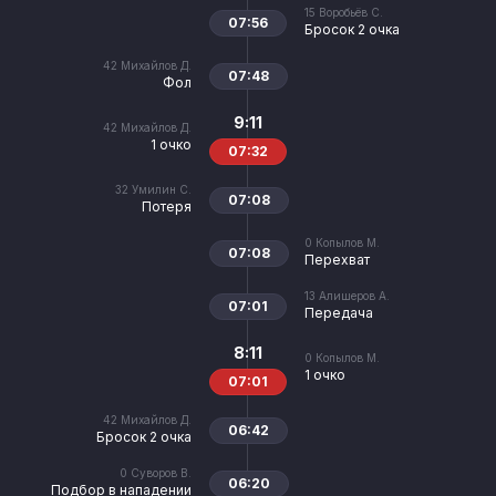
15
Воробьёв С.
07:56
Бросок 2 очка
42
Михайлов Д.
07:48
Фол
9:11
42
Михайлов Д.
1 очко
07:32
32
Умилин С.
07:08
Потеря
0
Копылов М.
07:08
Перехват
13
Алишеров А.
07:01
Передача
8:11
0
Копылов М.
1 очко
07:01
42
Михайлов Д.
06:42
Бросок 2 очка
0
Суворов В.
06:20
Подбор в нападении