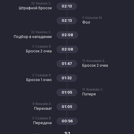
32
Умилин С.
02:13
Штрафной бросок
0
Копылов М.
02:13
Фол
32
Умилин С.
02:08
Подбор в нападении
0
Суворов В.
02:08
Бросок 2 очка
13
Алишеров А.
01:47
Бросок 2 очка
0
Суворов В.
01:32
Бросок 1 очко
15
Воробьёв С.
01:05
Потеря
9
Возжаев А.
01:05
Перехват
0
Суворов В.
00:56
Передача
3:1