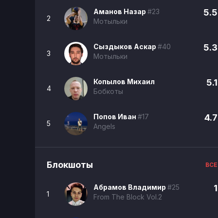
Аманов Назар
#23
5.5
2
Мотыльки
Сыздыков Аскар
#40
5.3
3
Мотыльки
Копылов Михаил
5.1
4
Бобкоты
Попов Иван
#17
4.7
5
Angels
Блокшоты
ВСЕ
Абрамов Владимир
#25
1
1
From The Block Vol.2