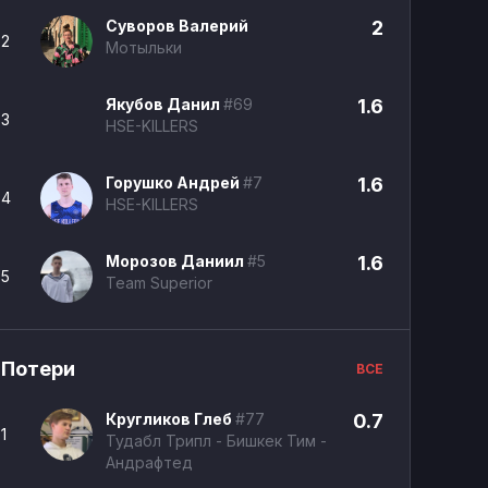
Суворов Валерий
2
2
Мотыльки
Якубов Данил
#69
1.6
3
HSE-KILLERS
Горушко Андрей
#7
1.6
4
HSE-KILLERS
Морозов Даниил
#5
1.6
5
Team Superior
Потери
ВСЕ
Кругликов Глеб
#77
0.7
1
Тудабл Трипл - Бишкек Тим -
Андрафтед