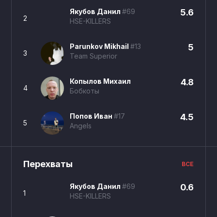
Якубов Данил
#69
5.6
2
HSE-KILLERS
Parunkov Mikhail
#13
5
3
Team Superior
Копылов Михаил
4.8
4
Бобкоты
Попов Иван
#17
4.5
5
Angels
Перехваты
ВСЕ
Якубов Данил
#69
0.6
1
HSE-KILLERS