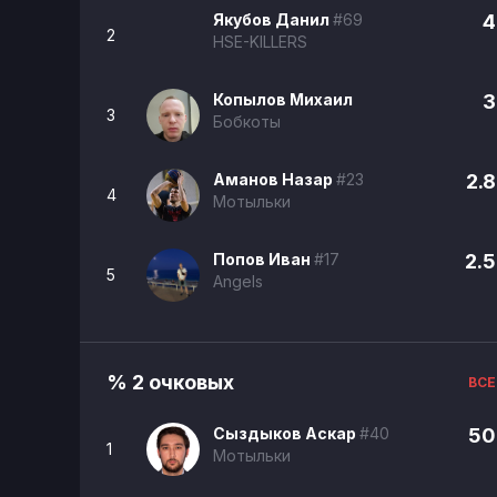
Якубов Данил
#69
4
2
HSE-KILLERS
Копылов Михаил
3
3
Бобкоты
Аманов Назар
#23
2.8
4
Мотыльки
Попов Иван
#17
2.5
5
Angels
% 2 очковых
ВСЕ
Сыздыков Аскар
#40
50
1
Мотыльки