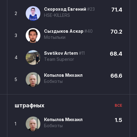
Скороход Евгений
#23
71.4
2
HSE-KILLERS
Сыздыков Аскар
#40
70.2
3
Мотыльки
Svetikov Artem
#11
68.4
4
Team Superior
Копылов Михаил
66.6
5
Бобкоты
штрафных
ВСЕ
Копылов Михаил
1.5
1
Бобкоты