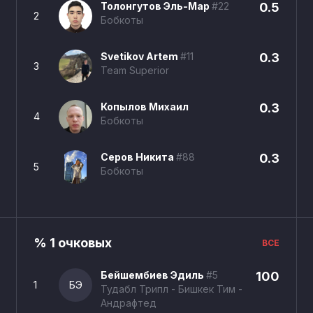
Толонгутов Эль-Мар
#22
0.5
2
Бобкоты
Svetikov Artem
#11
0.3
3
Team Superior
Копылов Михаил
0.3
4
Бобкоты
Серов Никита
#88
0.3
5
Бобкоты
% 1 очковых
ВСЕ
Бейшембиев Эдиль
#5
100
1
БЭ
Тудабл Трипл - Бишкек Тим -
Андрафтед