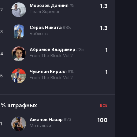
Морозов Даниил
#5
1.3
2
Team Superior
Серов Никита
#88
1.3
3
Бобкоты
Абрамов Владимир
#25
1
4
From The Block Vol.2
Чувилин Кирилл
#10
1
5
From The Block Vol.2
% штрафных
ВСЕ
Аманов Назар
#23
100
1
Мотыльки