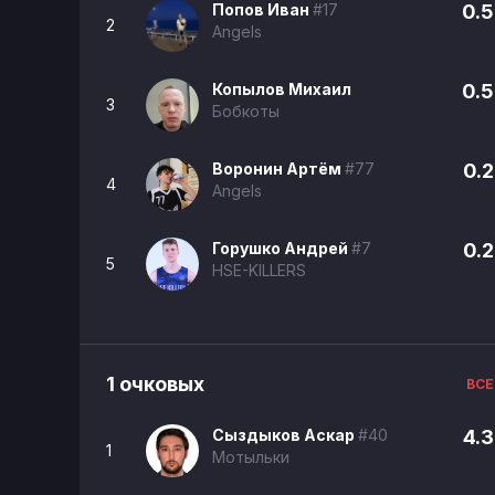
Попов Иван
#17
0.5
2
Angels
Копылов Михаил
0.5
3
Бобкоты
Воронин Артём
#77
0.2
4
Angels
Горушко Андрей
#7
0.2
5
HSE-KILLERS
1 очковых
ВСЕ
Сыздыков Аскар
#40
4.3
1
Мотыльки