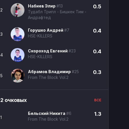
Набиев Элир
#13
0.5
2
Тудабл Трипл - Бишкек Тим -
Андрафтед
Горушко Андрей
#7
0.4
3
HSE-KILLERS
Скороход Евгений
#23
0.4
4
HSE-KILLERS
Абрамов Владимир
#25
0.3
5
From The Block Vol.2
2 очковых
ВСЕ
Бельский Никита
#6
1.3
1
From The Block Vol.2