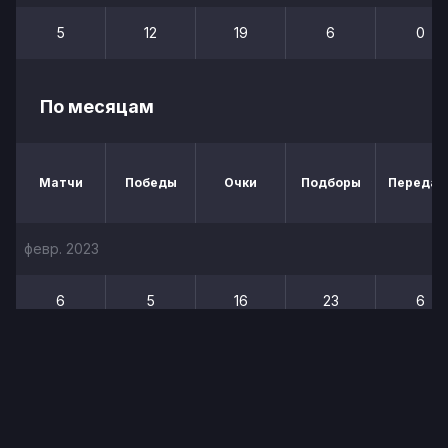
5
12
19
6
0
По месяцам
Матчи
Победы
Очки
Подборы
Передач
февр. 2023
6
5
16
23
6
Статистика по командам