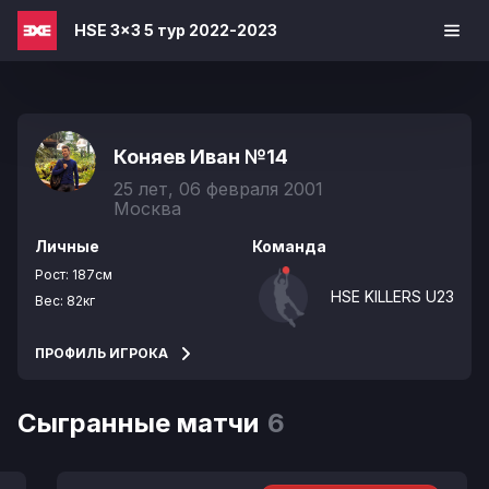
HSE 3x3 5 тур 2022-2023
Коняев Иван
№14
25 лет, 06 февраля 2001
Москва
Личные
Команда
Рост:
187см
HSE KILLERS U23
Вес:
82кг
ПРОФИЛЬ ИГРОКА
Сыгранные матчи
6