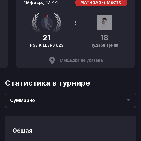
19 февр.,
17:44
МАТЧ ЗА 3-Е МЕСТО
:
21
18
HSE KILLERS U23
Тудабл Трипл
Площадка не указана
Статистика в турнире
Суммарно
Общая