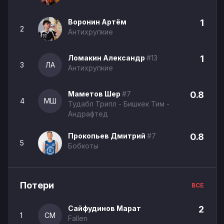
Воронин Артём
1
2
Антихрупкие
Ломакин Александр
#13
1
3
ЛА
Антихрупкие
Маметов Шер
#7
0.8
4
МШ
Тудабл Трипл - Бишкек Тим -
Андрафтед
Прокопьев Дмитрий
#7
0.8
5
Бобкоты
Потери
ВСЕ
Сайфудинов Марат
2
1
СМ
Fallen