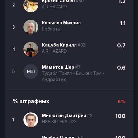
Крохин Семён
#30
1.2
2
AIR HAZARD
Копылов Михаил
1.1
3
Бобкоты
Кацуба Кирилл
#32
0.7
4
AIR HAZARD
Маметов Шер
#7
0.6
5
МШ
Тудабл Трипл - Бишкек Тим -
Андрафтед
% штрафных
ВСЕ
Милютин Дмитрий
#2
100
1
HSE KILLERS U23
Якубов Данил
#69