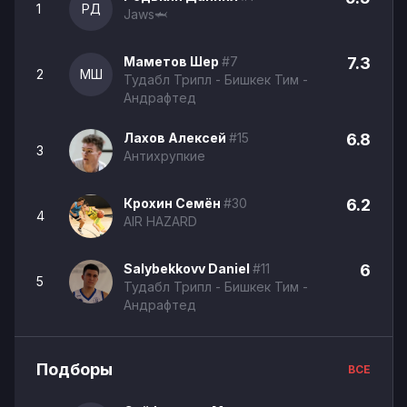
1
РД
Jaws🦈
Маметов Шер
#7
7.3
2
МШ
Тудабл Трипл - Бишкек Тим -
Андрафтед
Лахов Алексей
#15
6.8
3
Антихрупкие
Крохин Семён
#30
6.2
4
AIR HAZARD
Salybekkovv Daniel
#11
6
5
Тудабл Трипл - Бишкек Тим -
Андрафтед
Подборы
ВСЕ