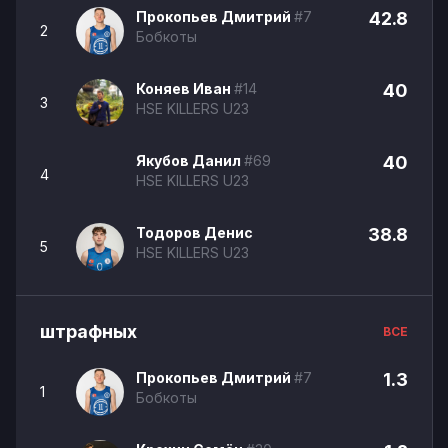
Прокопьев Дмитрий
#7
42.8
2
Бобкоты
Коняев Иван
#14
40
3
HSE KILLERS U23
Якубов Данил
#69
40
4
HSE KILLERS U23
Тодоров Денис
38.8
5
HSE KILLERS U23
штрафных
ВСЕ
Прокопьев Дмитрий
#7
1.3
1
Бобкоты