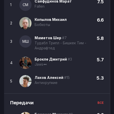
Сайфудинов Марат
7.5
1
СМ
Fallen
Копылов Михаил
6.6
2
Бобкоты
Маметов Шер
#7
5.8
3
МШ
Тудабл Трипл - Бишкек Тим -
Андрафтед
Брокле Дмитрий
#3
5.7
4
Jaws🦈
Лахов Алексей
#15
5.3
5
Антихрупкие
Передачи
ВСЕ