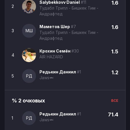
Salybekkovv Daniel
#11
1.6
2
Тудабл Трипл - Бишкек Тим -
Андрафтед
Маметов Шер
#7
1.6
3
МШ
Тудабл Трипл - Бишкек Тим -
Андрафтед
Крохин Семён
#30
1.5
4
AIR HAZARD
Редькин Даниил
#1
1.2
5
РД
Jaws🦈
% 2 очковых
ВСЕ
Редькин Даниил
#1
71.4
1
РД
Jaws🦈