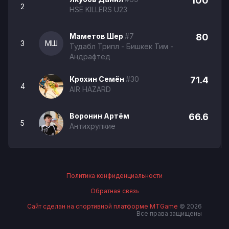
100
2
HSE KILLERS U23
Маметов Шер
#7
80
3
МШ
Тудабл Трипл - Бишкек Тим -
Андрафтед
Крохин Семён
#30
71.4
4
AIR HAZARD
Воронин Артём
66.6
5
Антихрупкие
Политика конфиденциальности
Обратная связь
Сайт сделан на спортивной платформе MTGame
© 2026
Все права защищены