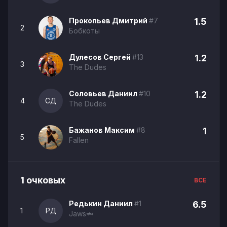
Прокопьев Дмитрий
#7
1.5
2
Бобкоты
Дулесов Сергей
#13
1.2
3
The Dudes
Соловьев Даниил
#10
1.2
4
СД
The Dudes
Бажанов Максим
#8
1
5
Fallen
1 очковых
ВСЕ
Редькин Даниил
#1
6.5
1
РД
Jaws🦈