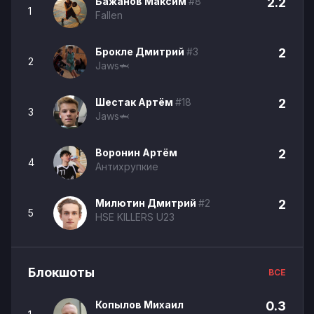
Бажанов Максим
#8
2.2
1
Fallen
Брокле Дмитрий
#3
2
2
Jaws🦈
Шестак Артём
#18
2
3
Jaws🦈
Воронин Артём
2
4
Антихрупкие
Милютин Дмитрий
#2
2
5
HSE KILLERS U23
Блокшоты
ВСЕ
Копылов Михаил
0.3