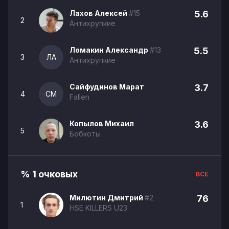
Лахов Алексей
#15
5.6
2
Антихрупкие
Ломакин Александр
#13
5.5
3
ЛА
Антихрупкие
Сайфудинов Марат
3.7
4
СМ
Fallen
Копылов Михаил
3.6
5
Бобкоты
% 1 очковых
ВСЕ
Милютин Дмитрий
#2
76
1
HSE KILLERS U23