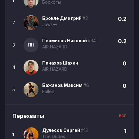
1
Бобкоты
Брокле Дмитрий
#3
0.2
2
Jaws🦈
Перминов Николай
#34
0.2
3
ПН
AIR HAZARD
Панахов Шахин
0
4
AIR HAZARD
Бажанов Максим
#8
0
5
Fallen
Перехваты
ВСЕ
Дулесов Сергей
#13
1
1
The Dudes