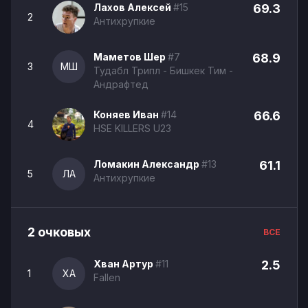
Лахов Алексей
#15
69.3
2
Антихрупкие
Маметов Шер
#7
68.9
3
МШ
Тудабл Трипл - Бишкек Тим -
Андрафтед
Коняев Иван
#14
66.6
4
HSE KILLERS U23
Ломакин Александр
#13
61.1
5
ЛА
Антихрупкие
2 очковых
ВСЕ
Хван Артур
#11
2.5
1
ХА
Fallen