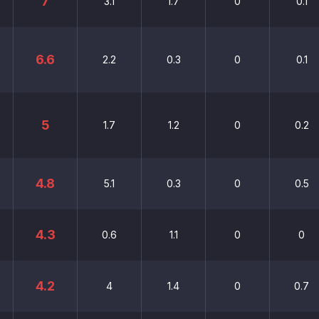
7
3.1
1.7
0
0.1
6.6
2.2
0.3
0
0.1
5
1.7
1.2
0
0.2
4.8
5.1
0.3
0
0.5
4.3
0.6
1.1
0
0
4.2
4
1.4
0
0.7