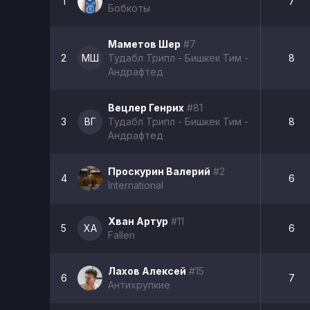
1
7
Бобкоты
Маметов Шер
#7
2
МШ
Тудабл Трипл - Бишкек Тим -
8
Андрафтед
Вецлер Генрих
#81
3
ВГ
Тудабл Трипл - Бишкек Тим -
8
Андрафтед
Проскурин Валерий
#2
4
6
International
Хван Артур
#11
5
ХА
6
Fallen
Лахов Алексей
#15
6
7
Антихрупкие