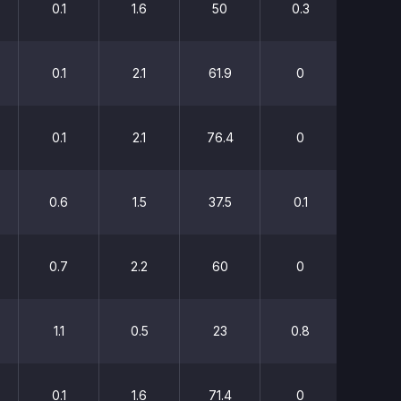
0.1
1.6
50
0.3
25
0.1
2.1
61.9
0
0
0.1
2.1
76.4
0
0
0.6
1.5
37.5
0.1
25
0.7
2.2
60
0
0
1.1
0.5
23
0.8
31.2
0.1
1.6
71.4
0
0