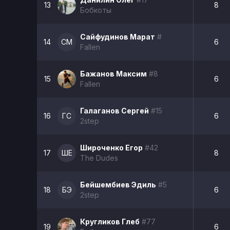
13
8
Бобкоты
Сайфудинов Марат
#
14
СМ
6
Fallen
Бажанов Максим
#8
15
6
Fallen
Галаганов Сергей
#15
16
ГС
6
2step
Широченко Егор
#42
17
ШЕ
8
The Dudes
Бейшембиев Эдиль
#5
18
БЭ
6
2step
Кругликов Глеб
#77
19
6