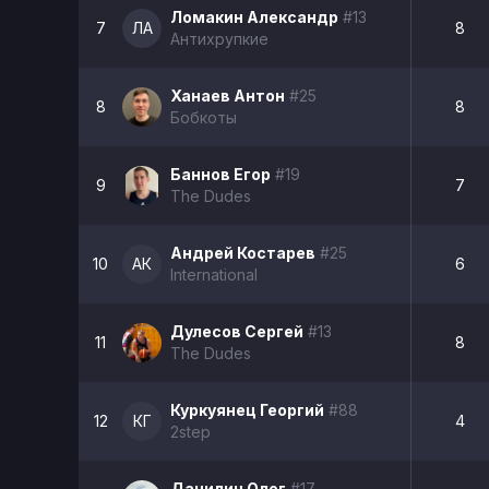
Ломакин Александр
#13
7
ЛА
8
Антихрупкие
Ханаев Антон
#25
8
8
Бобкоты
Баннов Егор
#19
9
7
The Dudes
Андрей Костарев
#25
10
АК
6
International
Дулесов Сергей
#13
11
8
The Dudes
Куркуянец Георгий
#88
12
КГ
4
2step
Данилин Олег
#17