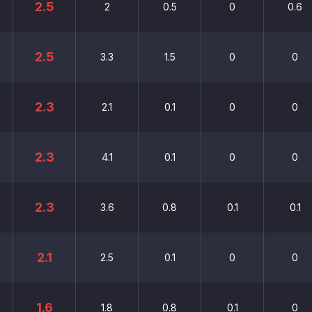
2.5
2
0.5
0
0.6
2.5
3.3
1.5
0
0
2.3
2.1
0.1
0
0
2.3
4.1
0.1
0
0
2.3
3.6
0.8
0.1
0.1
2.1
2.5
0.1
0
0
1.6
1.8
0.8
0.1
0