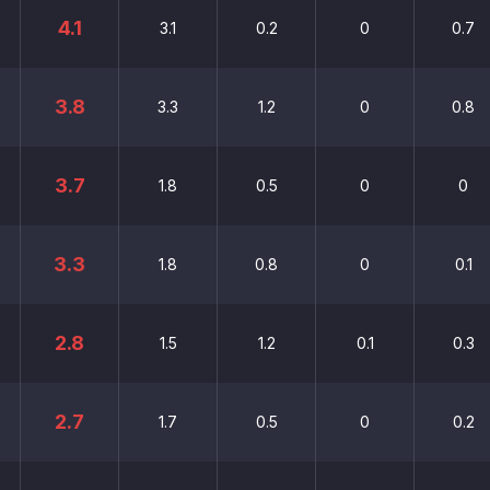
4.1
3.1
0.2
0
0.7
3.8
3.3
1.2
0
0.8
3.7
1.8
0.5
0
0
3.3
1.8
0.8
0
0.1
2.8
1.5
1.2
0.1
0.3
2.7
1.7
0.5
0
0.2